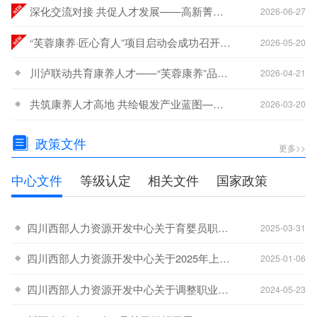
深化交流对接 共促人才发展——高新菁蓉汇智人才一行莅临西部人力资源开发中心交流座谈
2026-06-27
“芙蓉康养·匠心育人”项目启动会成功召开 政行校企协同共筑就业困难群体赋能新生态
2026-05-20
川泸联动共育康养人才——“芙蓉康养”品牌建设交流座谈会顺利举行
2026-04-21
共筑康养人才高地 共绘银发产业蓝图——“芙蓉康养”银发产业技能人才培育体系专题研讨会成功举办
2026-03-20
政策文件
更多>>
中心文件
等级认定
相关文件
国家政策
四川西部人力资源开发中心关于育婴员职业名称调整及补考安排的通知
-20
2025-03-31
四川西部人力资源开发中心关于2025年上半年在宜宾市开展职业技能等级认定工作的公告
-08
2025-01-06
四川西部人力资源开发中心关于调整职业技能等级认定收费标准的通知
-21
2024-05-23