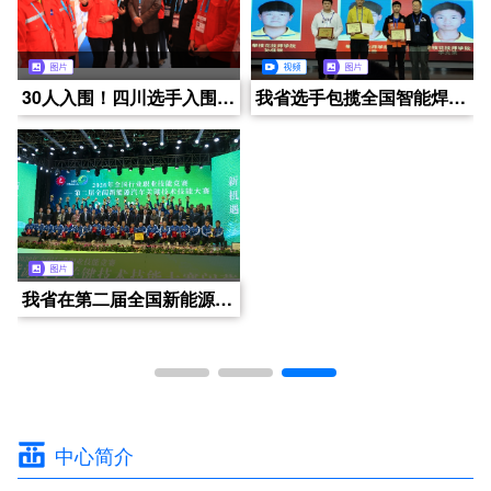
行稳致远，进而有为丨2024年度年终总结会暨表彰大会
成都京东方智慧医养社区-锦城拾光
四川西部人力资源开发中心2024年技能人才评价（日常）工作快讯（2024年12月第4周）
30人入围！四川选手入围第46届世界技能大赛国家集训队成绩创历史新高
四川西部人力资源开发中心技能人才认定中心正式亮相成都电视台CDTV5大型民生电视栏目《养老全接触》
兴城康养・美邸大观舒养之家
四川西部人力资源开发中心2024年技能人才评价（日常）工作快讯（2024年12月第2周）
我省选手包揽全国智能焊接职业技能竞赛冲压工(冷作钣金工)前三名
哺恩养老护理中心
四川华新现代职业学院领导一行莅临中心指导交流
四川西部人力资源开发中心2024年技能人才评价（日常）工作快讯（2024年12月第3周）
我省在第二届全国新能源汽车关键技术技能大赛上再创佳绩
中铁大健康
老年人营养系列科普讲座《养老生活，吃什么更营养》（第四集）
四川西部人力资源开发中心2024年技能人才评价（日常）工作快讯（2024年12月第1周）
中心简介