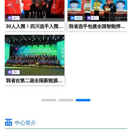
行稳致远，进而有为丨2024年度年终总结会暨表彰大会
成都京东方智慧医养社区-锦城拾光
四川西部人力资源开发中心2024年技能人才评价（日常）工作快讯（2024年12月第4周）
30人入围！四川选手入围第46届世界技能大赛国家集训队成绩创历史新高
四川西部人力资源开发中心技能人才认定中心正式亮相成都电视台CDTV5大型民生电视栏目《养老全接触》
兴城康养・美邸大观舒养之家
四川西部人力资源开发中心2024年技能人才评价（日常）工作快讯（2024年12月第2周）
我省选手包揽全国智能焊接职业技能竞赛冲压工(冷作钣金工)前三名
哺恩养老护理中心
四川华新现代职业学院领导一行莅临中心指导交流
四川西部人力资源开发中心2024年技能人才评价（日常）工作快讯（2024年12月第3周）
我省在第二届全国新能源汽车关键技术技能大赛上再创佳绩
中铁大健康
老年人营养系列科普讲座《养老生活，吃什么更营养》（第四集）
四川西部人力资源开发中心2024年技能人才评价（日常）工作快讯（2024年12月第1周）
中心简介