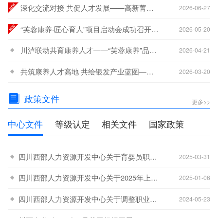
深化交流对接 共促人才发展——高新菁蓉汇智人才一行莅临西部人力资源开发中心交流座谈
2026-06-27
“芙蓉康养·匠心育人”项目启动会成功召开 政行校企协同共筑就业困难群体赋能新生态
2026-05-20
川泸联动共育康养人才——“芙蓉康养”品牌建设交流座谈会顺利举行
2026-04-21
共筑康养人才高地 共绘银发产业蓝图——“芙蓉康养”银发产业技能人才培育体系专题研讨会成功举办
2026-03-20
政策文件
更多>>
中心文件
等级认定
相关文件
国家政策
四川西部人力资源开发中心关于育婴员职业名称调整及补考安排的通知
-20
2025-03-31
四川西部人力资源开发中心关于2025年上半年在宜宾市开展职业技能等级认定工作的公告
-08
2025-01-06
四川西部人力资源开发中心关于调整职业技能等级认定收费标准的通知
-21
2024-05-23